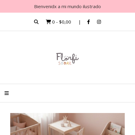
Bienvenidx a mi mundo ilustrado
0
-
$0,00