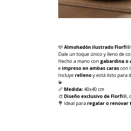
🩵
Almohadón ilustrado Florfi®
Dale un toque único y lleno de co
Hecho a mano con
gabardina o 
e
impreso en ambas caras
con i
Incluye
relleno
y está listo para 
💫
📏
Medida:
40x40 cm
🎨
Diseño exclusivo de Florfi®
,
💐 Ideal para
regalar o renovar 