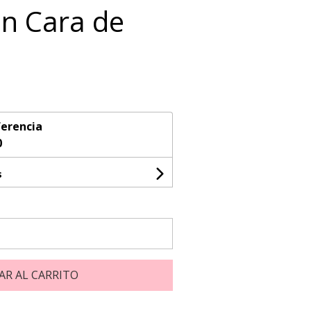
n Cara de
erencia
0
s
AR AL CARRITO