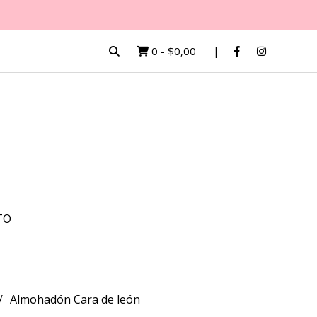
0
-
$0,00
TO
Almohadón Cara de león